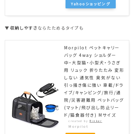
Yahooショッピング
▼
収納しやすさ
ならたためるタイプも
Morpilot ペットキャリー
バッグ 4way ショルダー
中・大型猫・小型犬・うさぎ
用 リュック 折りたたみ 変形
しない 通気性 臭気がない
引っ掻き傷に強い 車載/ドラ
イブ/キャンピング/旅行/通
院/災害避難用 ペットバッグ
(マット/飛び出し防止リー
ド/猫食器付き) Mサイズ
created by
Rinker
Morpilot