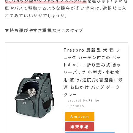
ら、リュック型やソフトタイプのバッグ型
を選びます！まだ電
車やバスで移動するような機会が多い場合は、選択肢に入
れてみてはいかがでしょうか。
▼
持ち運びやすさ重視
ならこのタイプ
Tresbro 最新型 犬 猫 リ
ュック カーテン付きの ペッ
トキャリー 折り畳み式 きゃ
りーバッグ 小型犬・小動物
用 旅行/通院/災害避難に最
適 お出かけ バッグ ダーク
グレー
created by
Rinker
Tresbro
Amazon
楽天市場